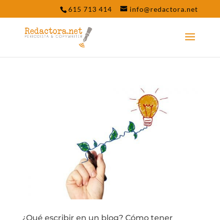
d201d751d8238b8458603c0f70c8e17c
615 713 414
info@redactora.net
¿Qué escribir en un blog? Cómo tener