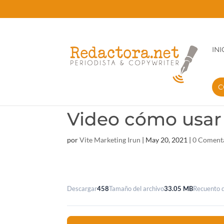
d201d751d8238b8458603c0f70c8e17c
INI
C
Video cómo usar l
por
Vite Marketing Irun
|
May 20, 2021
|
0 Coment
Descargar
458
Tamaño del archivo
33.05 MB
Recuento d