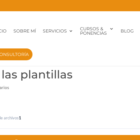
CURSOS &
CIO
SOBRE MÍ
SERVICIOS
BLOG
PONENCIAS
ONSULTORÍA
as plantillas
arios
e archivos
1